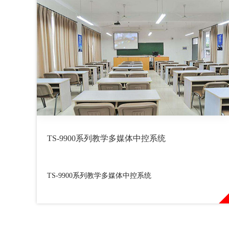
TS-9900系列教学多媒体中控系统
TS-9900系列教学多媒体中控系统