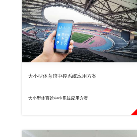
大小型体育馆中控系统应用方案
大小型体育馆中控系统应用方案