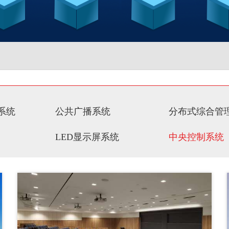
系统
公共广播系统
分布式综合管
LED显示屏系统
中央控制系统