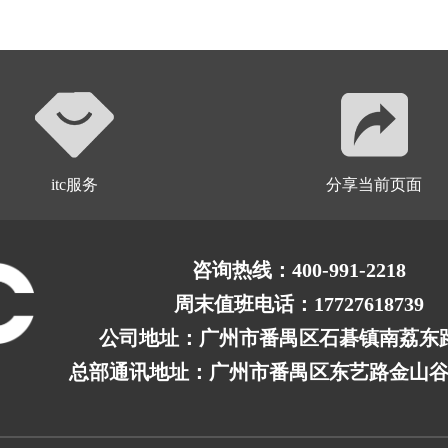
itc服务
分享当前页面
咨询热线：400-991-2218
周末值班电话：1
7
7
2
7
6
1
8
7
3
9
公司地址：
广州市番禺区石碁镇南荔东路
总部通讯地址：广州市番禺区东艺路金山谷