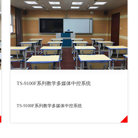
TS-9100F系列教学多媒体中控系统
TS-9100F系列教学多媒体中控系统