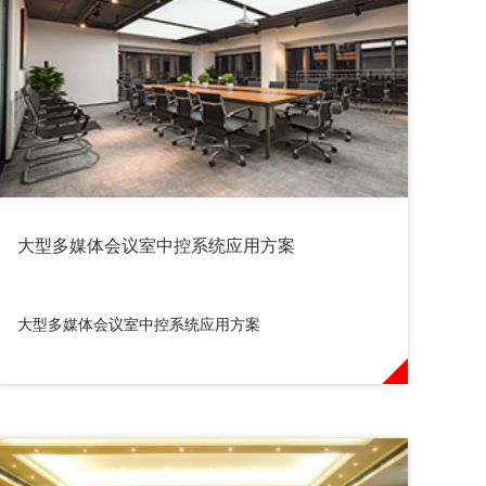
大型多媒体会议室中控系统应用方案
大型多媒体会议室中控系统应用方案