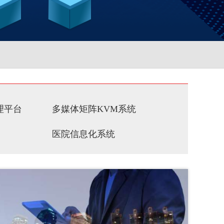
理平台
多媒体矩阵KVM系统
医院信息化系统