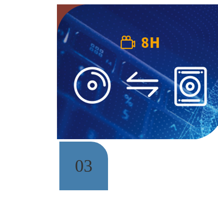
可
法
证
动
对
播
03