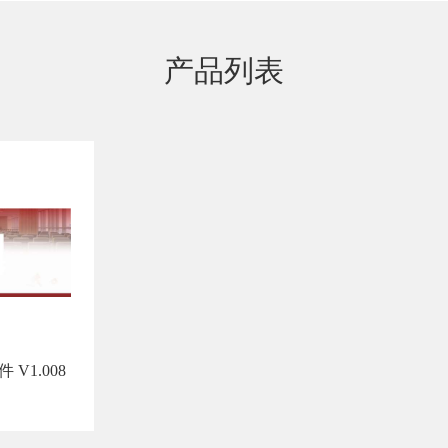
高效录制 海量存储
产品列表
手动选择录制画面，支持硬
存储以及DVD刻录光驱双存
模式，高清录制时长可达8
时无缝录制。
庭审管理平台软件 V1.008