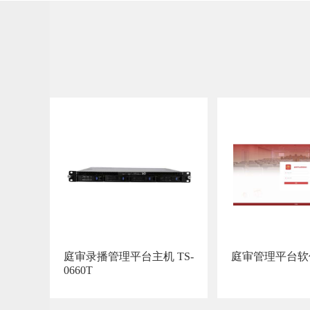
可
盘
储
小
庭审录播管理平台主机 TS-
0660T