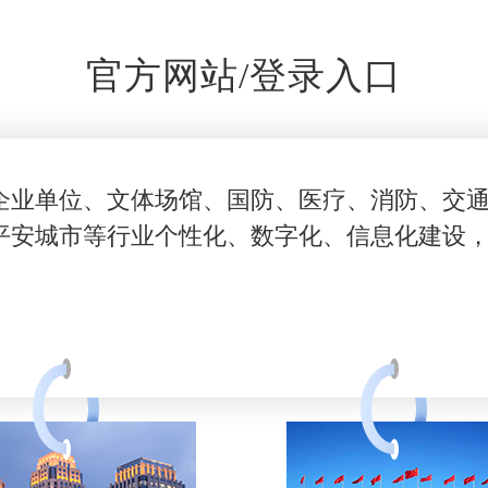
官方网站/登录入口
企业单位、文体场馆、国防、医疗、消防、交
平安城市等行业个性化、数字化、信息化建设