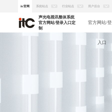
itc官网
系统站点
行业站点
用户后台
声光电视讯整体系统
官方网站/
官方网站/登录入口定
制
入口